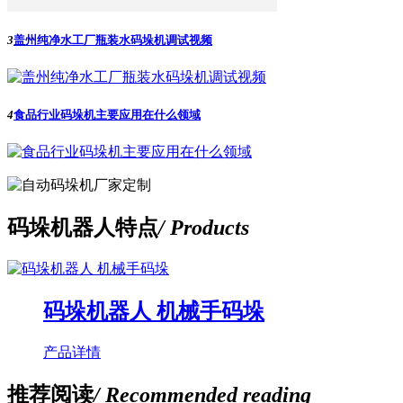
3
盖州纯净水工厂瓶装水码垛机调试视频
4
食品行业码垛机主要应用在什么领域
码垛机器人特点
/ Products
码垛机器人 机械手码垛
产品详情
推荐阅读
/ Recommended reading