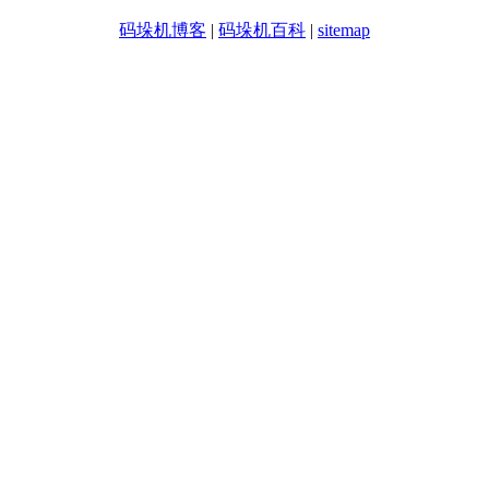
码垛机博客
|
码垛机百科
|
sitemap