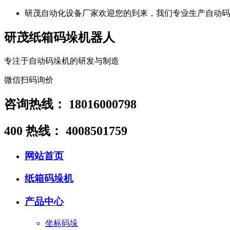
研茂自动化设备厂家欢迎您的到来，我们专业生产自动码
研茂纸箱码垛机器人
专注于自动码垛机的研发与制造
微信扫码询价
咨询热线：
18016000798
400 热线：
4008501759
网站首页
纸箱码垛机
产品中心
坐标码垛