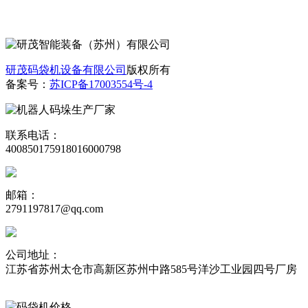
研茂码袋机设备有限公司
版权所有
备案号：
苏ICP备17003554号-4
联系电话：
4008501759
18016000798
邮箱：
2791197817@qq.com
公司地址：
江苏省苏州太仓市高新区苏州中路585号洋沙工业园四号厂房