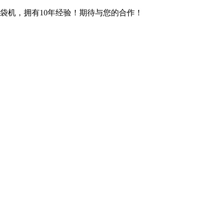
袋机，拥有10年经验！期待与您的合作！