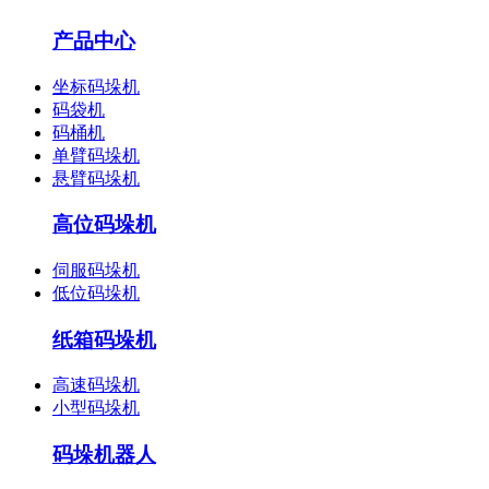
产品中心
坐标码垛机
码袋机
码桶机
单臂码垛机
悬臂码垛机
高位码垛机
伺服码垛机
低位码垛机
纸箱码垛机
高速码垛机
小型码垛机
码垛机器人