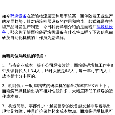
如今
码垛设备
在运输物流层面利用率较高，而伴随着工业生产
的发展趋势，针对码垛机器设备的作用和构造、款式都是在持
续产品研发生产制造，今日我要详细介绍的是面粉厂
码垛机设
备
，那么你了解面粉袋码垛机设备有什么特点吗？下边信息由
研茂自动化机械的工作员为您详解。
面粉高位码垛机的特点：
1、节省企业成本，提升公司经济效益：面粉袋码垛机工作中8
钟头课替代人工3-4人，16钟头便是6-8人，每一年可节约人工
成本是十分丰厚的。
2、耗能低：一般 脚踏式的码垛机的输出功率在26KW上下，
面粉袋码垛机输出功率相对性低许多，大幅度降低了顾客的运
作成本费。
3、构造简易、零部件少：越发繁杂的设备越发越非常容易出
现常见故障，并且维护保养起来成本增加。面粉袋码垛机尽可