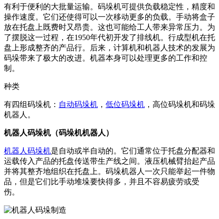
有利于便利的大批量运输。码垛机可提供负载稳定性，精度和
操作速度。它们还使得可以一次移动更多的负载。手动将盒子
放在托盘上既费时又昂贵。这也可能给工人带来异常压力。为
了摆脱这一过程，在1950年代初开发了排线机。行成型机在托
盘上形成整齐的产品行。后来，计算机和机器人技术的发展为
码垛带来了极大的改进。机器本身可以处理更多的工作和控
制。
种类
有四组码垛机：
自动码垛机
，
低位码垛机
，高位码垛机和码垛
机器人。
机器人码垛机（
码垛机
机器人）
机器人码垛机
是自动或半自动的。它们通常位于托盘分配器和
运载传入产品的托盘传送带生产线之间。液压机械臂抬起产品
并将其整齐地组织在托盘上。码垛机器人一次只能举起一件物
品，但是它们比手动堆垛要快得多，并且不容易疲劳或受
伤。