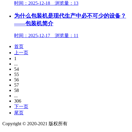
时间：2025-12-18 浏览量：13
为什么包装机是现代生产中必不可少的设备？
——包装机简介
时间：2025-12-17 浏览量：11
首页
上一页
1
...
54
55
56
57
58
...
306
下一页
尾页
Copyright © 2020-2021 版权所有