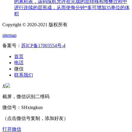
的累积表，该码垛机允许在完成的层转移和堆叠过程中
进行连续的层形成，从而使每分钟*多可增加35单位的体
积
Copyright © 2020-2021 版权所有
sitemap
备案号：
苏ICP备17003554号-4
首页
电话
微信
联系我们
X
截屏，微信识别二维码
微信号：
SHxingkun
（点击微信号复制，添加好友）
打开微信