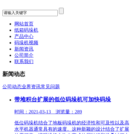
网站首页
纸箱码垛机
产品中心
码垛机视频
新闻资讯
公司简介
联系我们
新闻动态
公司动态
业界资讯
常见问题
带堆积台扩展的低位码垛机可加快码垛
时间：2021-03-13 浏览量：289
低位码垛机结合了地板码垛机的经济性和可及性以及高
水平机器通常具有的速度。这种新颖的设计结合了扩展