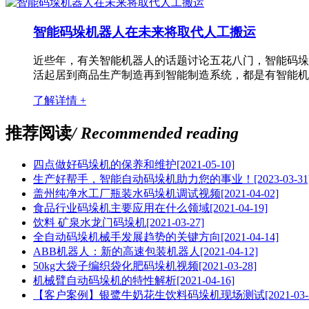
智能码垛机器人在未来将取代人工搬运
近些年，有关智能机器人的话题讨论五花八门，智能码垛
活起居到商品生产制造再到智能制造系统，都是有智能机
了解详情 +
推荐阅读
/ Recommended reading
四点做好码垛机的保养和维护
[2021-05-10]
生产好帮手，智能自动码垛机助力您的事业！
[2023-03-31
盖州纯净水工厂瓶装水码垛机调试视频
[2021-04-02]
食品行业码垛机主要应用在什么领域
[2021-04-19]
饮料 矿泉水龙门码垛机
[2021-03-27]
全自动码垛机械手发展趋势的关键方向
[2021-04-14]
ABB机器人：新的高速包装机器人
[2021-04-12]
50kg大袋子编织袋化肥码垛机视频
[2021-03-28]
机械臂自动码垛机的特性解析
[2021-04-16]
【客户案例】银鹭牛奶花生饮料码垛机现场测试
[2021-03-