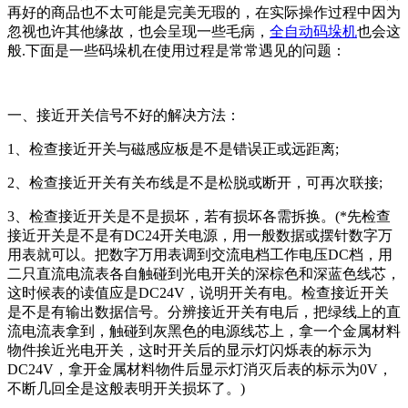
再好的商品也不太可能是完美无瑕的，在实际操作过程中因为
忽视也许其他缘故，也会呈现一些毛病，
全自动码垛机
也会这
般.下面是一些码垛机在使用过程是常常遇见的问题：
一、接近开关信号不好的解决方法：
1、检查接近开关与磁感应板是不是错误正或远距离;
2、检查接近开关有关布线是不是松脱或断开，可再次联接;
3、检查接近开关是不是损坏，若有损坏各需拆换。(*先检查
接近开关是不是有DC24开关电源，用一般数据或摆针数字万
用表就可以。把数字万用表调到交流电档工作电压DC档，用
二只直流电流表各自触碰到光电开关的深棕色和深蓝色线芯，
这时候表的读值应是DC24V，说明开关有电。检查接近开关
是不是有输出数据信号。分辨接近开关有电后，把绿线上的直
流电流表拿到，触碰到灰黑色的电源线芯上，拿一个金属材料
物件挨近光电开关，这时开关后的显示灯闪烁表的标示为
DC24V，拿开金属材料物件后显示灯消灭后表的标示为0V，
不断几回全是这般表明开关损坏了。)