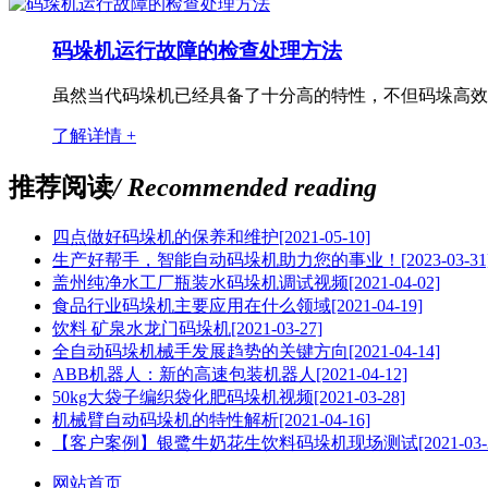
码垛机运行故障的检查处理方法
虽然当代码垛机已经具备了十分高的特性，不但码垛高效
了解详情 +
推荐阅读
/ Recommended reading
四点做好码垛机的保养和维护
[2021-05-10]
生产好帮手，智能自动码垛机助力您的事业！
[2023-03-31
盖州纯净水工厂瓶装水码垛机调试视频
[2021-04-02]
食品行业码垛机主要应用在什么领域
[2021-04-19]
饮料 矿泉水龙门码垛机
[2021-03-27]
全自动码垛机械手发展趋势的关键方向
[2021-04-14]
ABB机器人：新的高速包装机器人
[2021-04-12]
50kg大袋子编织袋化肥码垛机视频
[2021-03-28]
机械臂自动码垛机的特性解析
[2021-04-16]
【客户案例】银鹭牛奶花生饮料码垛机现场测试
[2021-03-
网站首页