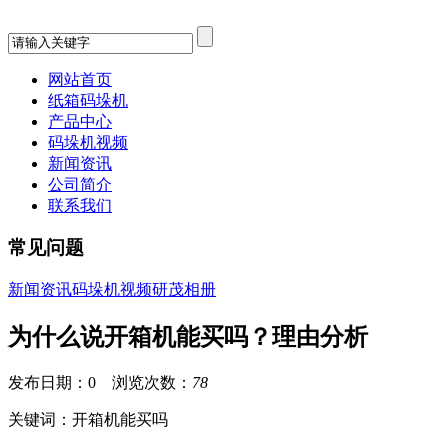
网站首页
纸箱码垛机
产品中心
码垛机视频
新闻资讯
公司简介
联系我们
常见问题
新闻资讯
码垛机视频
研茂相册
为什么说开箱机能买吗？理由分析
发布日期：0 浏览次数：
78
关键词：开箱机能买吗